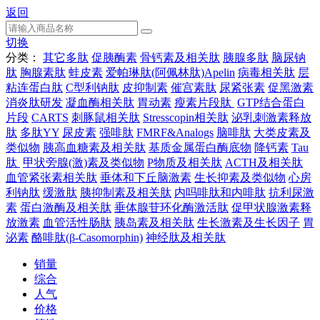
返回
切换
分类：
其它多肽
促胰酶素
骨钙素及相关肽
胰腺多肽
脑尿钠
肽
胸腺素肽
蛙皮素
爱帕琳肽(阿佩林肽)Apelin
病毒相关肽
层
粘连蛋白肽
C型利钠肽
皮抑制素
催宫素肽
尿紧张素
促黑激素
消炎肽研发
凝血酶相关肽
胃动素
瘦素片段肽
GTP结合蛋白
片段
CARTS
刺豚鼠相关肽
Stresscopin相关肽
泌乳刺激素释放
肽
多肽YY
尿皮素
强啡肽
FMRF&Analogs
脑啡肽
大类皮素及
类似物
胰高血糖素及相关肽
基质金属蛋白酶底物
降钙素
Tau
肽
甲状旁腺(激)素及类似物
P物质及相关肽
ACTH及相关肽
血管紧张素相关肽
垂体和下丘脑激素
生长抑素及类似物
心房
利钠肽
缓激肽
胰抑制素及相关肽
内吗啡肽和内啡肽
抗利尿激
素
蛋白激酶及相关肽
垂体腺苷环化酶激活肽
促甲状腺激素释
放激素
血管活性肠肽
胰岛素及相关肽
生长激素及生长因子
胃
泌素
酪啡肽(β-Casomorphin)
神经肽及相关肽
销量
综合
人气
价格