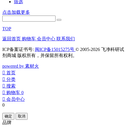
筛选
点击加载更多
TOP
返回首页
购物车
会员中心
联系我们
ICP备案证书号:
闽ICP备15015275号
© 2005-2026 飞净科研试
剂商城 版权所有，并保留所有权利。
powered by 素材火
󰀁
首页
󰀂
分类
󰀃
搜索
󰀄
购物车
0
󰀅
会员中心
0
确定
取消
品牌