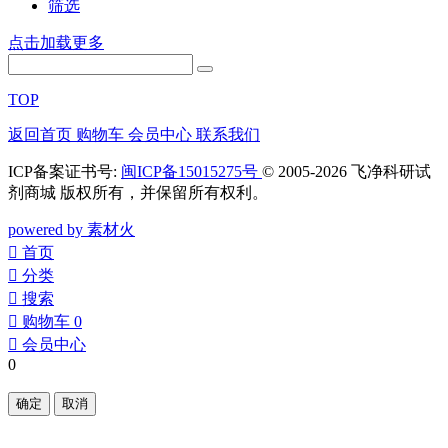
筛选
点击加载更多
TOP
返回首页
购物车
会员中心
联系我们
ICP备案证书号:
闽ICP备15015275号
© 2005-2026 飞净科研试
剂商城 版权所有，并保留所有权利。
powered by 素材火
󰀁
首页
󰀂
分类
󰀃
搜索
󰀄
购物车
0
󰀅
会员中心
0
确定
取消