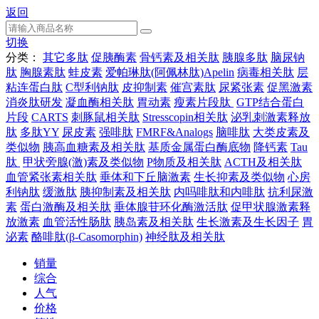
返回
切换
分类：
其它多肽
促胰酶素
骨钙素及相关肽
胰腺多肽
脑尿钠
肽
胸腺素肽
蛙皮素
爱帕琳肽(阿佩林肽)Apelin
病毒相关肽
层
粘连蛋白肽
C型利钠肽
皮抑制素
催宫素肽
尿紧张素
促黑激素
消炎肽研发
凝血酶相关肽
胃动素
瘦素片段肽
GTP结合蛋白
片段
CARTS
刺豚鼠相关肽
Stresscopin相关肽
泌乳刺激素释放
肽
多肽YY
尿皮素
强啡肽
FMRF&Analogs
脑啡肽
大类皮素及
类似物
胰高血糖素及相关肽
基质金属蛋白酶底物
降钙素
Tau
肽
甲状旁腺(激)素及类似物
P物质及相关肽
ACTH及相关肽
血管紧张素相关肽
垂体和下丘脑激素
生长抑素及类似物
心房
利钠肽
缓激肽
胰抑制素及相关肽
内吗啡肽和内啡肽
抗利尿激
素
蛋白激酶及相关肽
垂体腺苷环化酶激活肽
促甲状腺激素释
放激素
血管活性肠肽
胰岛素及相关肽
生长激素及生长因子
胃
泌素
酪啡肽(β-Casomorphin)
神经肽及相关肽
销量
综合
人气
价格