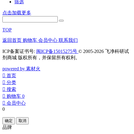
筛选
点击加载更多
TOP
返回首页
购物车
会员中心
联系我们
ICP备案证书号:
闽ICP备15015275号
© 2005-2026 飞净科研试
剂商城 版权所有，并保留所有权利。
powered by 素材火
󰀁
首页
󰀂
分类
󰀃
搜索
󰀄
购物车
0
󰀅
会员中心
0
确定
取消
品牌