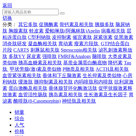
返回
切换
分类：
其它多肽
促胰酶素
骨钙素及相关肽
胰腺多肽
脑尿钠
肽
胸腺素肽
蛙皮素
爱帕琳肽(阿佩林肽)Apelin
病毒相关肽
层
粘连蛋白肽
C型利钠肽
皮抑制素
催宫素肽
尿紧张素
促黑激素
消炎肽研发
凝血酶相关肽
胃动素
瘦素片段肽
GTP结合蛋白
片段
CARTS
刺豚鼠相关肽
Stresscopin相关肽
泌乳刺激素释放
肽
多肽YY
尿皮素
强啡肽
FMRF&Analogs
脑啡肽
大类皮素及
类似物
胰高血糖素及相关肽
基质金属蛋白酶底物
降钙素
Tau
肽
甲状旁腺(激)素及类似物
P物质及相关肽
ACTH及相关肽
血管紧张素相关肽
垂体和下丘脑激素
生长抑素及类似物
心房
利钠肽
缓激肽
胰抑制素及相关肽
内吗啡肽和内啡肽
抗利尿激
素
蛋白激酶及相关肽
垂体腺苷环化酶激活肽
促甲状腺激素释
放激素
血管活性肠肽
胰岛素及相关肽
生长激素及生长因子
胃
泌素
酪啡肽(β-Casomorphin)
神经肽及相关肽
销量
综合
人气
价格