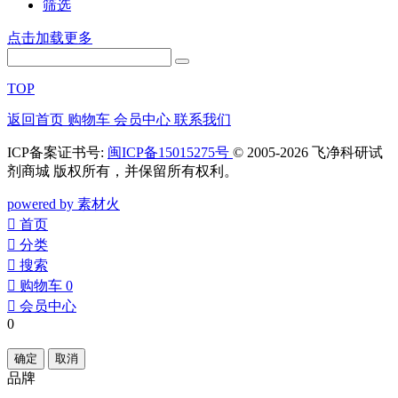
筛选
点击加载更多
TOP
返回首页
购物车
会员中心
联系我们
ICP备案证书号:
闽ICP备15015275号
© 2005-2026 飞净科研试
剂商城 版权所有，并保留所有权利。
powered by 素材火
󰀁
首页
󰀂
分类
󰀃
搜索
󰀄
购物车
0
󰀅
会员中心
0
确定
取消
品牌