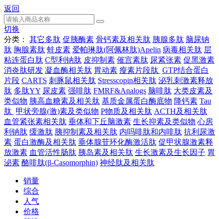
返回
切换
分类：
其它多肽
促胰酶素
骨钙素及相关肽
胰腺多肽
脑尿钠
肽
胸腺素肽
蛙皮素
爱帕琳肽(阿佩林肽)Apelin
病毒相关肽
层
粘连蛋白肽
C型利钠肽
皮抑制素
催宫素肽
尿紧张素
促黑激素
消炎肽研发
凝血酶相关肽
胃动素
瘦素片段肽
GTP结合蛋白
片段
CARTS
刺豚鼠相关肽
Stresscopin相关肽
泌乳刺激素释放
肽
多肽YY
尿皮素
强啡肽
FMRF&Analogs
脑啡肽
大类皮素及
类似物
胰高血糖素及相关肽
基质金属蛋白酶底物
降钙素
Tau
肽
甲状旁腺(激)素及类似物
P物质及相关肽
ACTH及相关肽
血管紧张素相关肽
垂体和下丘脑激素
生长抑素及类似物
心房
利钠肽
缓激肽
胰抑制素及相关肽
内吗啡肽和内啡肽
抗利尿激
素
蛋白激酶及相关肽
垂体腺苷环化酶激活肽
促甲状腺激素释
放激素
血管活性肠肽
胰岛素及相关肽
生长激素及生长因子
胃
泌素
酪啡肽(β-Casomorphin)
神经肽及相关肽
销量
综合
人气
价格