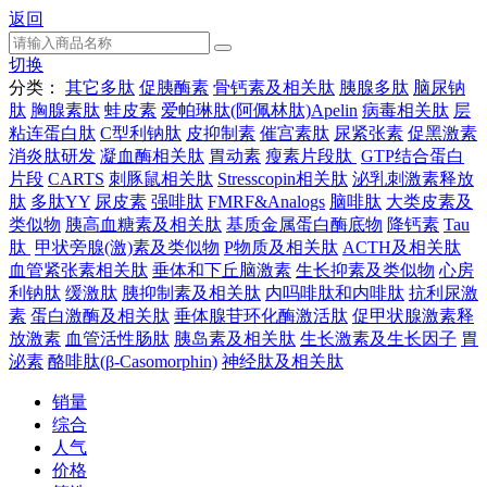
返回
切换
分类：
其它多肽
促胰酶素
骨钙素及相关肽
胰腺多肽
脑尿钠
肽
胸腺素肽
蛙皮素
爱帕琳肽(阿佩林肽)Apelin
病毒相关肽
层
粘连蛋白肽
C型利钠肽
皮抑制素
催宫素肽
尿紧张素
促黑激素
消炎肽研发
凝血酶相关肽
胃动素
瘦素片段肽
GTP结合蛋白
片段
CARTS
刺豚鼠相关肽
Stresscopin相关肽
泌乳刺激素释放
肽
多肽YY
尿皮素
强啡肽
FMRF&Analogs
脑啡肽
大类皮素及
类似物
胰高血糖素及相关肽
基质金属蛋白酶底物
降钙素
Tau
肽
甲状旁腺(激)素及类似物
P物质及相关肽
ACTH及相关肽
血管紧张素相关肽
垂体和下丘脑激素
生长抑素及类似物
心房
利钠肽
缓激肽
胰抑制素及相关肽
内吗啡肽和内啡肽
抗利尿激
素
蛋白激酶及相关肽
垂体腺苷环化酶激活肽
促甲状腺激素释
放激素
血管活性肠肽
胰岛素及相关肽
生长激素及生长因子
胃
泌素
酪啡肽(β-Casomorphin)
神经肽及相关肽
销量
综合
人气
价格