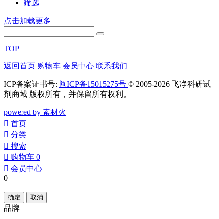
筛选
点击加载更多
TOP
返回首页
购物车
会员中心
联系我们
ICP备案证书号:
闽ICP备15015275号
© 2005-2026 飞净科研试
剂商城 版权所有，并保留所有权利。
powered by 素材火
󰀁
首页
󰀂
分类
󰀃
搜索
󰀄
购物车
0
󰀅
会员中心
0
确定
取消
品牌