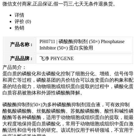
微信支付商家,正品保证,假一罚三,七天无条件退换货。
详情
评价
(0)
热销
PH0711 | 磷酸酶抑制剂 (50×) Phosphatase
产品名称 :
Inhibitor (50×) 蛋白实验用
产品品牌 :
飞净 PHYGENE
产品简介：
蛋白质的磷酸化和去磷酸化控制了细胞分化、增殖、信号传导
和凋亡等过程，磷酸基团的共价结合可以改变蛋白的构象和配
基的结合能力，动物细胞或组织蛋白提取的过程中，磷酸化蛋
白质容易被胞体和外源性磷酸酶降解。
磷酸酶抑制剂(50×)为多种磷酸酶抑制剂混合液，可有效抑制
酪氨酸磷酸酶、丝氨酸磷酸酶、苏氨酸磷酸酶、酸性和碱性磷
酸酶等各种磷酸酶，适用于动物细胞或组织蛋白的提取，能最
大程度地保持蛋白质磷酸化，常用于动物细胞或组织中蛋白激
酶活性和信号传导的研究。该试剂仅用于科研领域，不宜用于